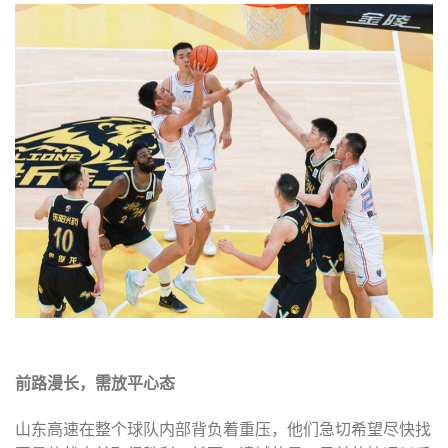
前路漫长，需放平心态
山东高速在整个球队内部背负着重压，他们急切希望尽快找