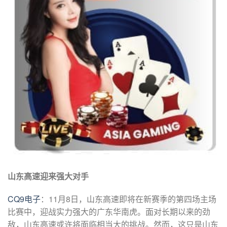
山东高速迎来强大对手
CQ9电子
：11月8日，山东高速即将在新赛季的第四场主场
比赛中，迎战实力强大的广东华南虎。面对长期以来的劲
敌，山东高速或许将面临相当大的挑战。然而，这只是山东