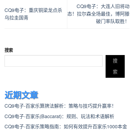
CQ9电子：大连人旧将动
CQ9电子：重庆铜梁龙点杀
态！拉尔森全场最佳，博阿滕
乌拉圭国青
破门率队取胜！
搜索
搜
索
近期文章
CQ9电子-百家乐算牌法解析：策略与技巧提升赢率！
CQ9电子-百家乐(Baccarat)：规则、玩法和术语解析
CQ9电子-百家乐策略指南：如何有效提升百家乐1000本金