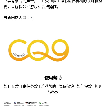
业享有很高的声誉，并且受到多个博彩监管机构的认可和监
管，以确保公平游戏和合法操作。
最新网站入口 ：
/
。
使用帮助
如何存款 | 责任条款 | 游戏帮助 | 隐私保护 | 如何提款 | 规则
与条款