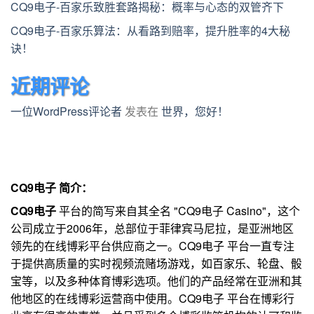
CQ9电子-百家乐致胜套路揭秘：概率与心态的双管齐下
CQ9电子-百家乐算法：从看路到赔率，提升胜率的4大秘
诀！
近期评论
一位WordPress评论者
发表在
世界，您好！
CQ9电子 简介：
CQ9电子
平台的简写来自其全名 "CQ9电子 Casino"，这个
公司成立于2006年，总部位于菲律宾马尼拉，是亚洲地区
领先的在线博彩平台供应商之一。CQ9电子 平台一直专注
于提供高质量的实时视频流赌场游戏，如百家乐、轮盘、骰
宝等，以及多种体育博彩选项。他们的产品经常在亚洲和其
他地区的在线博彩运营商中使用。CQ9电子 平台在博彩行