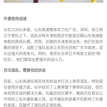
外援使用成谜
从实力对比来看，山东高速整体实力在广东、深圳、浙江和
辽宁等队之下，因此对阵天津和南京可能是近期山东高速能
争胜的两场比赛。然而，近期的天津表现出色，他们在张庆
鹏的领导下，战胜了强队如浙江东阳光药和广东华南虎，显
示出强大的竞争力。同时，南京队也早已不再是之前的”网
红队”，他们展现出更强大的战斗力。
状况混乱，需要找回状态
目前，山东高速在球员状态和战术打法上表现混乱。特别是
在使用外援方面，似乎经历了上赛季整个赛季的试验，但仍
未找到合适的解决方案。在最近的比赛中，教练仍在尝试让
不同的三名外援轮番上场，这不确定的部署不仅影响了外援
的发挥，还破坏了球队的正常轮换。