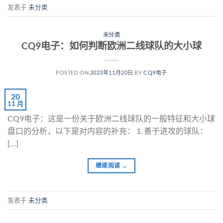
发表于
未分类
未分类
CQ9电子：如何判断欧洲二线球队的大小球
POSTED ON
2023年11月20日
BY
CQ9电子
20
11 月
CQ9电子：这是一份关于欧洲二线球队的一般特征和大小球
盘口的分析，以下是对内容的补充： 1. 善于进攻的球队：
[…]
继续阅读
→
发表于
未分类