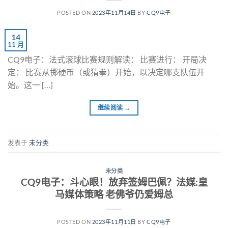
POSTED ON
2023年11月14日
BY
CQ9电子
14
11 月
CQ9电子：法式滚球比赛规则解读： 比赛进行： 开局决
定： 比赛从掷硬币（或猜拳）开始，以决定哪支队伍开
始。这一 […]
继续阅读
→
发表于
未分类
未分类
CQ9电子：斗心眼！放弃签姆巴佩？法媒:皇
马媒体策略 老佛爷仍爱姆总
POSTED ON
2023年11月11日
BY
CQ9电子