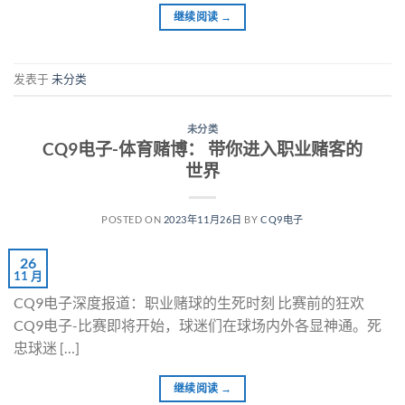
继续阅读
→
发表于
未分类
未分类
CQ9电子-体育赌博： 带你进入职业赌客的
世界
POSTED ON
2023年11月26日
BY
CQ9电子
26
11 月
CQ9电子深度报道：职业赌球的生死时刻 比赛前的狂欢
CQ9电子-比赛即将开始，球迷们在球场内外各显神通。死
忠球迷 […]
继续阅读
→