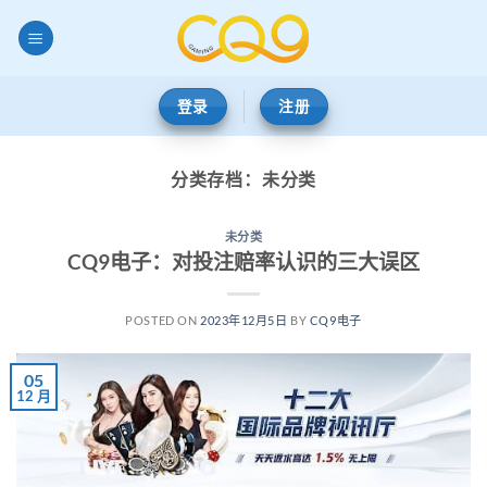
跳
到
内
容
登录
注册
分类存档：
未分类
未分类
CQ9电子：对投注赔率认识的三大误区
POSTED ON
2023年12月5日
BY
CQ9电子
05
12 月