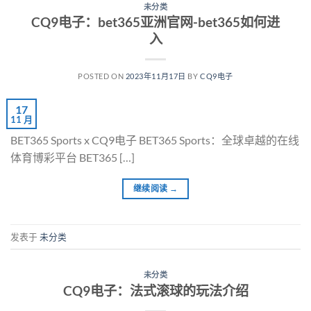
未分类
CQ9电子：bet365亚洲官网-bet365如何进
入
POSTED ON
2023年11月17日
BY
CQ9电子
17
11 月
BET365 Sports x CQ9电子 BET365 Sports：全球卓越的在线
体育博彩平台 BET365 […]
继续阅读
→
发表于
未分类
未分类
CQ9电子：法式滚球的玩法介绍