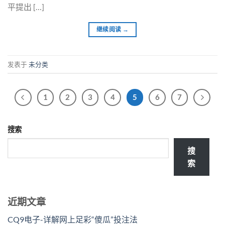
平提出 […]
继续阅读
→
发表于
未分类
1
2
3
4
5
6
7
搜索
搜
索
近期文章
CQ9电子-详解网上足彩“傻瓜”投注法